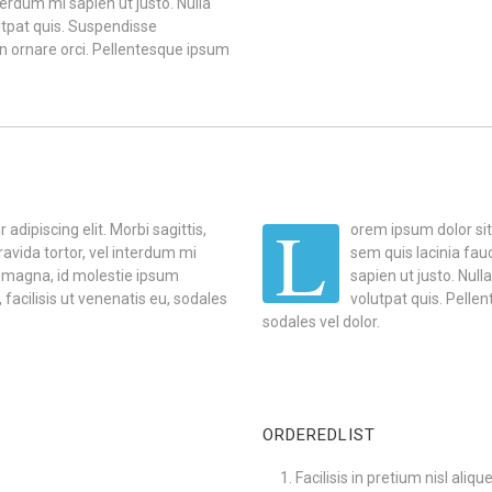
nterdum mi sapien ut justo. Nulla
tpat quis. Suspendisse
non ornare orci. Pellentesque ipsum
L
adipiscing elit. Morbi sagittis,
orem ipsum dolor sit 
ravida tortor, vel interdum mi
sem quis lacinia fauc
t magna, id molestie ipsum
sapien ut justo. Nul
 facilisis ut venenatis eu, sodales
volutpat quis. Pellen
sodales vel dolor.
ORDEREDLIST
Facilisis in pretium nisl aliqu