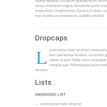
lacinia faucibus, orci ipsum gravida tortor, vel i
varius consequat magna, id molestie ipsum volu
consectetur fringilla luctus. Fusce id mi diam, 
erat, facilisis ut venenatis eu, sodales vel dolor.
Dropcaps
L
orem ipsum dolor sit amet, consectetur 
sem quis lacinia faucibus, orci ipsum g
sapien ut justo. Nulla varius consequa
volutpat quis. Pellentesque ipsum erat,
vel dolor.
Lists
UNORDERED LIST
Lorem ipsum dolor sit amet