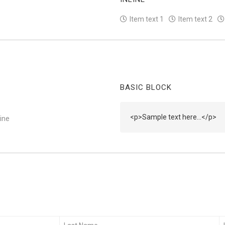
Item text 1
Item text 2
BASIC BLOCK
<p>Sample text here...</p>
ine