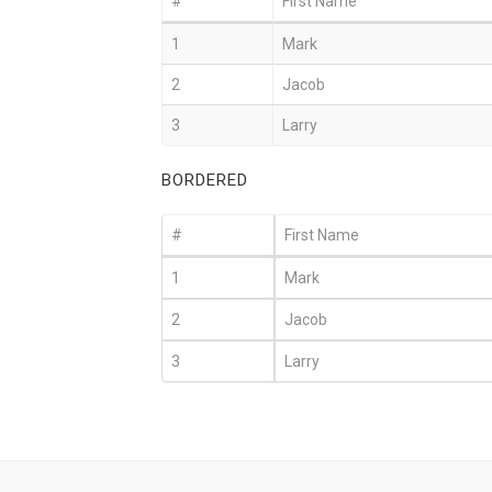
#
First Name
1
Mark
2
Jacob
3
Larry
BORDERED
#
First Name
1
Mark
2
Jacob
3
Larry