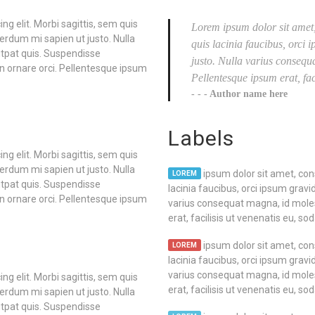
g elit. Morbi sagittis, sem quis
Lorem ipsum dolor sit amet, 
nterdum mi sapien ut justo. Nulla
quis lacinia faucibus, orci 
tpat quis. Suspendisse
justo. Nulla varius consequ
non ornare orci. Pellentesque ipsum
Pellentesque ipsum erat, faci
- - Author name here
Labels
g elit. Morbi sagittis, sem quis
nterdum mi sapien ut justo. Nulla
ipsum dolor sit amet, cons
LOREM
tpat quis. Suspendisse
lacinia faucibus, orci ipsum gravid
non ornare orci. Pellentesque ipsum
varius consequat magna, id moles
erat, facilisis ut venenatis eu, sod
ipsum dolor sit amet, cons
LOREM
lacinia faucibus, orci ipsum gravid
varius consequat magna, id moles
g elit. Morbi sagittis, sem quis
erat, facilisis ut venenatis eu, sod
nterdum mi sapien ut justo. Nulla
tpat quis. Suspendisse