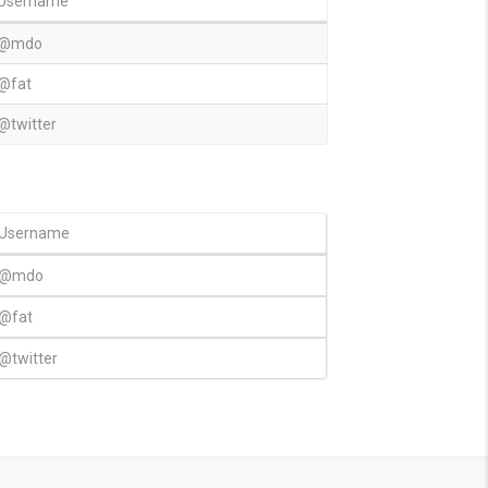
Username
@mdo
@fat
@twitter
Username
@mdo
@fat
@twitter